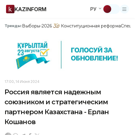
KAZINFORM
РУ
Выборы-2026
Конституционная реформа
Спецп
Тренды:
17:00, 14 Июня 2024
Россия является надежным
союзником и стратегическим
партнером Казахстана - Ерлан
Кошанов