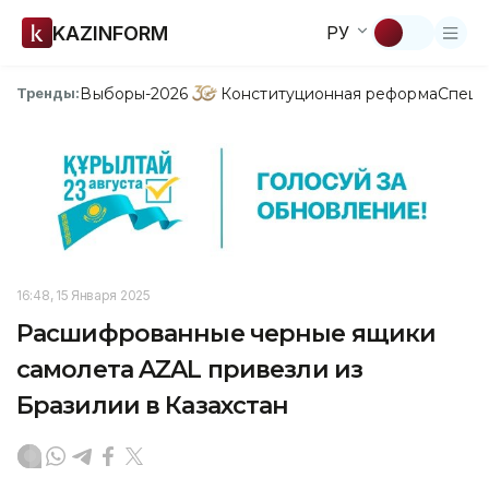
KAZINFORM
РУ
Выборы-2026
Конституционная реформа
Спецп
Тренды:
16:48, 15 Января 2025
Расшифрованные черные ящики
самолета AZAL привезли из
Бразилии в Казахстан