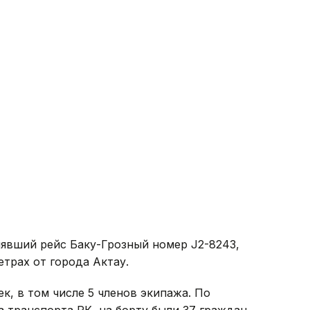
нявший рейс Баку-Грозный номер J2-8243,
трах от города Актау.
к, в том числе 5 членов экипажа. По
транспорта РК, на борту были 37 граждан