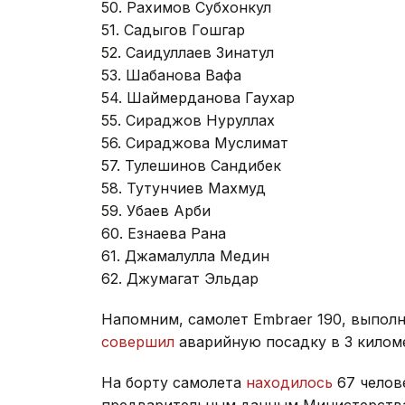
50. Рахимов Субхонкул
51. Садыгов Гошгар
52. Саидуллаев Зинатул
53. Шабанова Вафа
54. Шаймерданова Гаухар
55. Сираджов Нуруллах
56. Сираджова Муслимат
57. Тулешинов Сандибек
58. Тутунчиев Махмуд
59. Убаев Арби
60. Езнаева Рана
61. Джамалулла Медин
62. Джумагат Эльдар
Напомним, самолет Embraer 190, выпол
совершил
аварийную посадку в 3 киломе
На борту самолета
находилось
67 челове
предварительным данным Министерства 