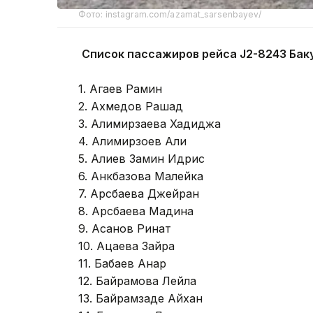
Фото: instagram.com/azamat_sarsenbayev/
Список пассажиров рейса J2-8243 Бак
1. Агаев Рамин
2. Ахмедов Рашад
3. Алимирзаева Хадиджа
4. Алимирзоев Али
5. Алиев Замин Идрис
6. Анкбазова Малейка
7. Арсбаева Джейран
8. Арсбаева Мадина
9. Асанов Ринат
10. Ацаева Зайра
11. Бабаев Анар
12. Байрамова Лейла
13. Байрамзаде Айхан