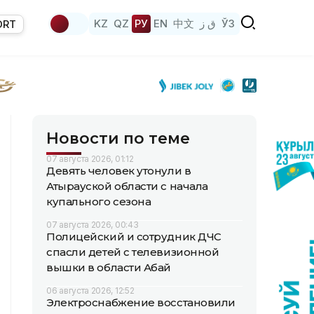
KZ
QZ
РУ
EN
中文
ق ز
ЎЗ
ORT
Новости по теме
07 августа 2026, 01:12
Девять человек утонули в
Атырауской области с начала
купального сезона
07 августа 2026, 00:43
Полицейский и сотрудник ДЧС
спасли детей с телевизионной
вышки в области Абай
06 августа 2026, 12:52
Электроснабжение восстановили