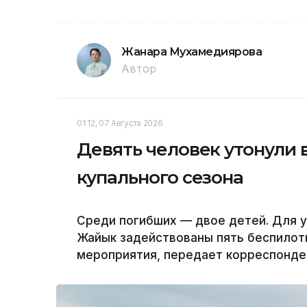
Жанара Мухамедиярова
Автор
01:12, 07 Августа 2026
Девять человек утонули 
купального сезона
Среди погибших — двое детей. Для у
Жайык задействованы пять беспилот
мероприятия, передает корреспонден