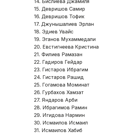
14. Бислиева Джамиля
15. Девришов Самир
16. Девришов Тофик
17. Джунышалиев Эрлан
18. Эдиев Увайс
19. Эганов Мухаммедали
20. Евстигнеева Кристина
21. Филиев Рамазан
22. Гадиров Гейдар
23. Гистаров Ибрагим
24. Гистаров Рашид
25. Гогамова Моминат
26. Гурбахов Хамзат
27. Яндаров Арби
28. Ибрагимов Рамин
29. Игидова Нармин
30. Исмаилов Исмаил
31. Исмаилов Хабиб