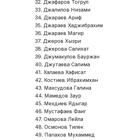
32. Джафаров Тогрул
33. Джалилов Низами
34. Джараев Ариф
35. Джараев Хаджибрахим
36. Джараев Магир
37. Джеров Хызри
38. Джерова Салихат
39. Джумакулов Бауржан
40. Джутаева Салима
41. Халаева Хафисат
42. Костиев Ибрахимхан
43. Махсудова Галина
44. Мамедов Заур
45. Мехдиев Ядыгар
46. Мустафаев Фаиг
47. Омарова Лейла
48. Осмонов Тилек
49. Папахов Мухаммед