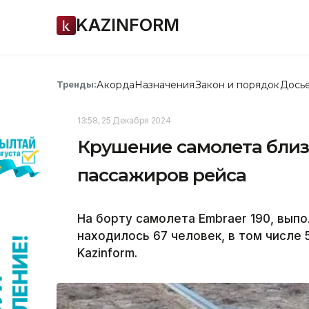
KAZINFORM
Акорда
Назначения
Закон и порядок
Дось
Тренды:
13:58, 25 Декабря 2024
Крушение самолета близ 
пассажиров рейса
На борту самолета Embraer 190, вып
находилось 67 человек, в том числе
Kazinform.