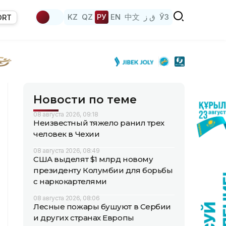
KZ
QZ
РУ
EN
中文
ق ز
ЎЗ
ORT
Новости по теме
08 августа 2026, 09:18
Неизвестный тяжело ранил трех
человек в Чехии
08 августа 2026, 08:49
США выделят $1 млрд новому
президенту Колумбии для борьбы
с наркокартелями
08 августа 2026, 08:06
Лесные пожары бушуют в Сербии
и других странах Европы