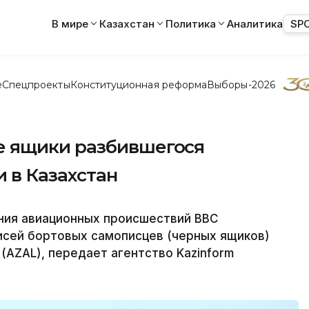
В мире
Казахстан
Политика
Аналитика
SP
е
Спецпроекты
Конституционная реформа
Выборы-2026
 ящики разбившегося
 в Казахстан
ния авиационных происшествий ВВС
исей бортовых самописцев (черных ящиков)
s (AZAL), передает агентство Kazinform