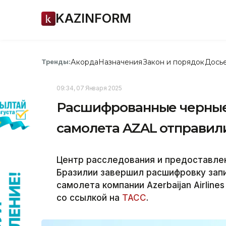
KAZINFORM
Акорда
Назначения
Закон и порядок
Дось
Тренды:
09:34, 07 Января 2025
Расшифрованные черные
самолета AZAL отправили
Центр расследования и предоставле
Бразилии завершил расшифровку зап
самолета компании Azerbaijan Airline
со ссылкой на
ТАСС
.