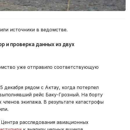
ли источники в ведомстве.
ор и проверка данных из двух
едомство уже отправило соответствующую
25 декабря рядом с Актау, когда потерпел
выполнявший рейс Баку-Грозный. На борту
х членов экипажа. В результате катастрофы
или.
ы Центра расследования авиационных
иступили
к анализу черных ящиков