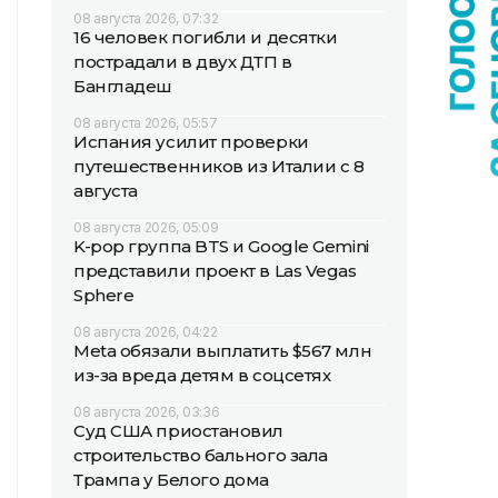
08 августа 2026, 07:32
16 человек погибли и десятки
пострадали в двух ДТП в
Бангладеш
08 августа 2026, 05:57
Испания усилит проверки
путешественников из Италии с 8
августа
08 августа 2026, 05:09
K-pop группа BTS и Google Gemini
представили проект в Las Vegas
Sphere
08 августа 2026, 04:22
Meta обязали выплатить $567 млн
из-за вреда детям в соцсетях
08 августа 2026, 03:36
Суд США приостановил
строительство бального зала
Трампа у Белого дома