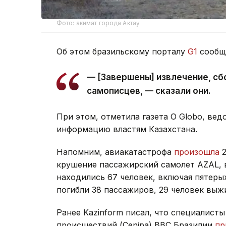
Фото: акимат города Актау
Об этом бразильскому порталу
G1
сообщи
— [Завершены] извлечение, сб
самописцев, — сказали они.
При этом, отметила газета O Globo, в
информацию властям Казахстана.
Напомним, авиакатастрофа
произошла
крушение пассажирский самолет AZAL, 
находились 67 человек, включая пятеры
погибли 38 пассажиров, 29 человек выж
Ранее Kazinform писал, что специалист
происшествий (Cenipa) ВВС Бразилии
пр