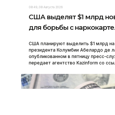
08:49, 08 Августа 2026
США выделят $1 млрд но
для борьбы с наркокарт
США планируют выделить $1 млрд на
президента Колумбии Абелардо де ла
опубликованном в пятницу пресс-сл
передает агентство Kazinform со сс