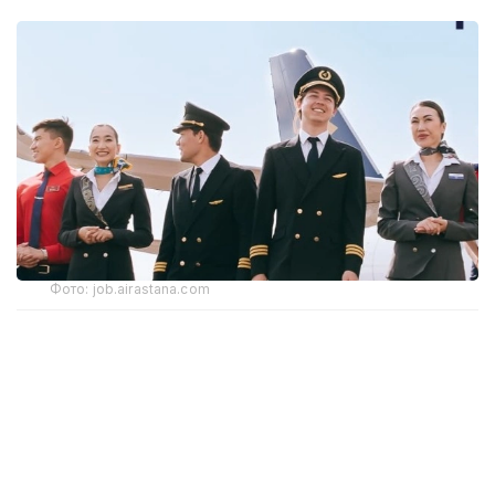
Фото: job.airastana.com
Самые высокие зарплатные ожидания среди
кандидатов зафиксированы у пилотов
и стюардесс
По данным ведомства, пилоты рассчитывают
на заработную плату около
2,39 млн тенге
,