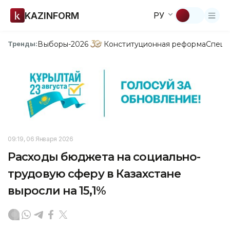
KAZINFORM
РУ
Выборы-2026
Конституционная реформа
Спецп
Тренды:
09:19, 06 Января 2026
Расходы бюджета на социально-
трудовую сферу в Казахстане
выросли на 15,1%