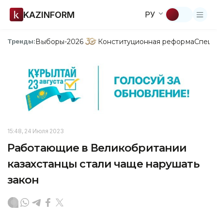
KAZINFORM
РУ
Выборы-2026
Конституционная реформа
Спецп
Тренды:
15:48, 24 Июля 2023
Работающие в Великобритании
казахстанцы стали чаще нарушать
закон