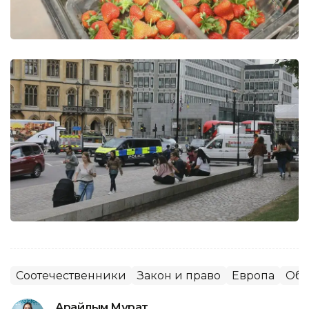
Соотечественники
Закон и право
Европа
Общ
Арайлым Мұрат