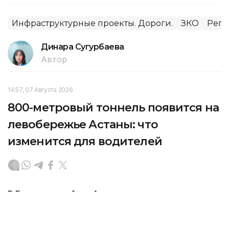
Инфраструктурные проекты. Дороги.
ЗКО
Реги
Динара Сугурбаева
Автор
14:57, 07 Августа 2026
800-метровый тоннель появится на
левобережье Астаны: что
изменится для водителей
В Есильском районе Астаны началось
строительство транспортного тоннеля по улице
Алматы. Новый объект возводят в районе