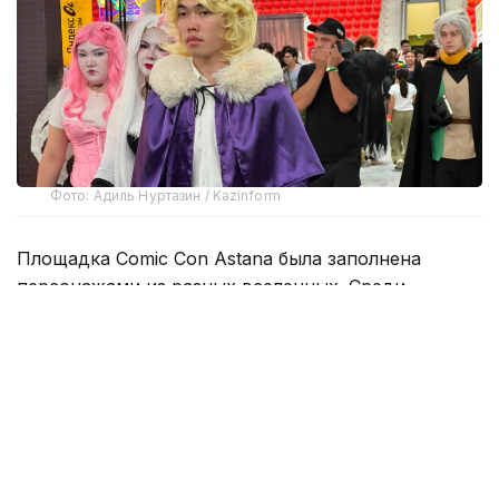
Фото: Адиль Нуртазин / Kazinform
Площадка Comic Con Astana была заполнена
персонажами из разных вселенных. Среди
посетителей можно было встретить героев аниме,
видеоигр, фильмов и комиксов.
Больше всего внимания традиционно привлекали
персонажи японской анимации. По залам
проходили герои из «Наруто», «One Piece»,
Genshin Impact и других популярных франшиз.
Для многих поклонников такие образы уже стали