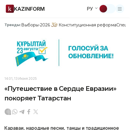
KAZINFORM
РУ
Выборы-2026
Конституционная реформа
Спецп
Тренды:
14:01, 13 Июня 2025
«Путешествие в Сердце Евразии»
покоряет Татарстан
Караваи, народные песни, танцы и традиционное