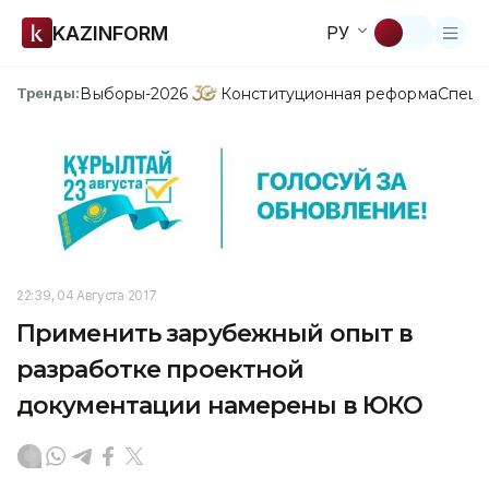
KAZINFORM
РУ
Выборы-2026
Конституционная реформа
Спецп
Тренды:
22:39, 04 Августа 2017
Применить зарубежный опыт в
разработке проектной
документации намерены в ЮКО