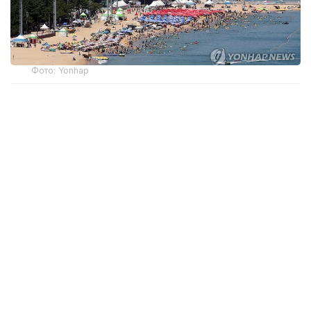
Фото: Yonhap
По данным Корейского метеорологического
управления (KMA), в 13:16 по местному времени
температура в Янсане, который находится
примерно в 310 километрах к юго-востоку
от Сеула, достигла 42°C, а к 13:26 поднялась
до 42,5°C.
Воскресенье стало пятым днем ​​подряд, когда
температура в этом городе на юго-востоке
превысила 40°C.
По состоянию на 14:14 температура в Кёнджу,
который находится примерно в 240 километрах