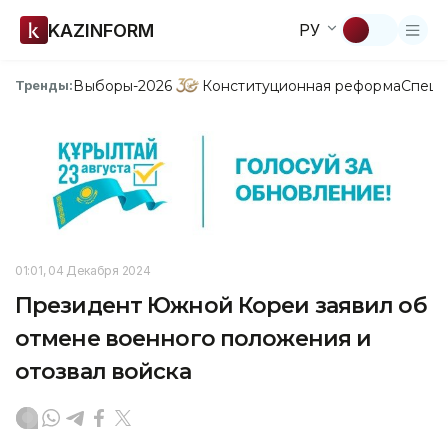
KAZINFORM
РУ
Выборы-2026
Конституционная реформа
Спецп
Тренды:
01:01, 04 Декабря 2024
Президент Южной Кореи заявил об
отмене военного положения и
отозвал войска