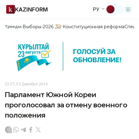
KAZINFORM
РУ
Выборы-2026
Конституционная реформа
Спецп
Тренды:
22:37, 03 Декабря 2024
Парламент Южной Кореи
проголосовал за отмену военного
положения