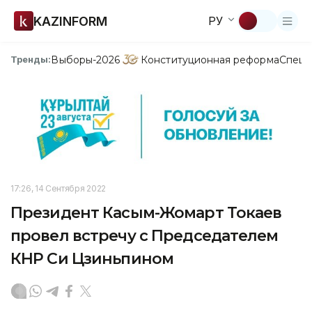
KAZINFORM
РУ
Выборы-2026
Конституционная реформа
Спецп
Тренды:
17:26, 14 Сентября 2022
Президент Касым-Жомарт Токаев
провел встречу с Председателем
КНР Си Цзиньпином