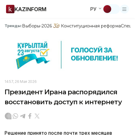
KAZINFORM
РУ
Выборы-2026
Конституционная реформа
Спецп
Тренды:
14:57, 26 Мая 2026
Президент Ирана распорядился
восстановить доступ к интернету
Решение принято после почти трех месяцев