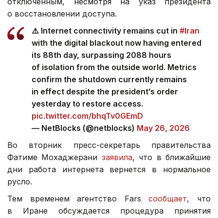
отключенным, несмотря на указ президента
о восстановлении доступа.
⚠️ Internet connectivity remains cut in
#Iran
with the digital blackout now having entered
its 88th day, surpassing 2088 hours
of isolation from the outside world. Metrics
confirm the shutdown currently remains
in effect despite the president’s order
yesterday to restore access.
pic.twitter.com/bhqTv0GEmD
— NetBlocks (@netblocks)
May 26, 2026
Во вторник пресс-секретарь правительства
Фатиме Мохаджерани
заявила
, что в ближайшие
дни работа интернета вернется в нормальное
русло.
Тем временем агентство Fars
сообщает
, что
в Иране обсуждается процедура принятия