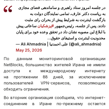
در جلسه امروز ستاد راهبری و ساماندهی فضای مجازی
به ریاست دکتر عارف، تمامی نمایندگان دولت به
بازگشت اینترنت به شرایط پیش از بحران رای مثبت
دادند. پس از جلسه، رئیس‌جمهور
#پزشکیان
ساعاتی پیش
با ابلاغ این مصوبه نشان داد در تحقق وعده خود برای پایان
محدودیت اینترنت و استیفای حقوق…
— Ali Ahmadnia | علی‌ احمدنیا (@ali_ahmadnia)
May 25, 2026
По данным мониторинговой организации
NetBlocks, большинство жителей Ирана не имели
доступа к международному интернету
на протяжении 88 дней, за исключением
пользователей VPN-сервисов, позволяющих
обходить ограничения.
Во вторник организация сообщила, что интернет-
соединение в Иране по-прежнему остается