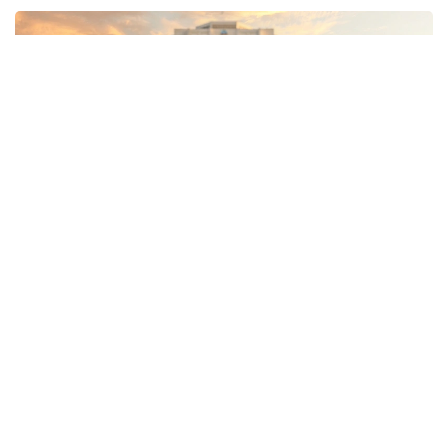
Фото: Kazinform/ИИ
По данным АО «Финансовый центр», в отношении
этих выпускников проводятся правовые
процедуры, связанные с исполнением
обязательств по возмещению затрат на обучение,
оплаченных за счет государственного бюджета.