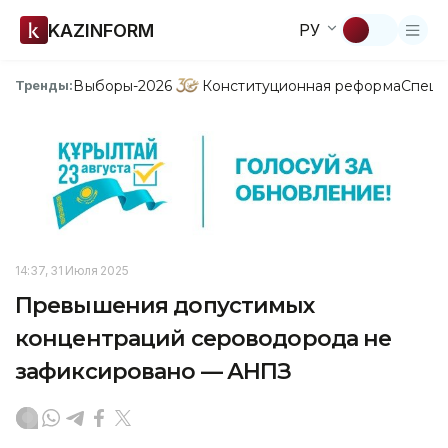
KAZINFORM
РУ
Выборы-2026
Конституционная реформа
Спецп
Тренды:
14:37, 31 Июля 2025
Превышения допустимых
концентраций сероводорода не
зафиксировано — АНПЗ