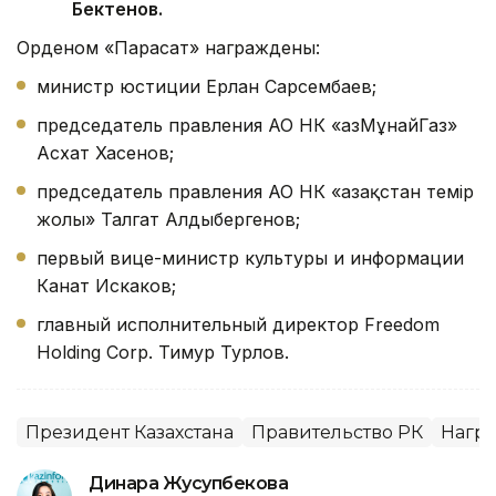
Бектенов.
Орденом «Парасат» награждены:
министр юстиции Ерлан Сарсембаев;
председатель правления АО НК «ҚазМұнайГаз»
Асхат Хасенов;
председатель правления АО НК «Қазақстан темір
жолы» Талгат Алдыбергенов;
первый вице-министр культуры и информации
Канат Искаков;
главный исполнительный директор Freedom
Holding Corp. Тимур Турлов.
Президент Казахстана
Правительство РК
Нагр
Динара Жусупбекова