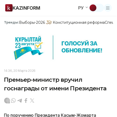
KAZINFORM
РУ
Выборы-2026
Конституционная реформа
Спецп
Тренды:
14:36, 20 Марта 2026
Премьер-министр вручил
госнаграды от имени Президента
По поручению Президента Касым-Жомарта