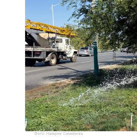
Фото: Назерке Саниязова