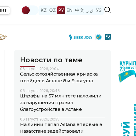
KZ
QZ
РУ
EN
中文
ق ز
ЎЗ
ORT
Новости по теме
06 августа 2026, 21:04
Сельскохозяйственная ярмарка
пройдет в Астане 8 и 9 августа
06 августа 2026, 20:48
Штрафы на 57 млн теңге наложили
за нарушения правил
благоустройства в Астане
06 августа 2026, 20:35
На линии Tarlan Astana впервые в
Казахстане задействовали