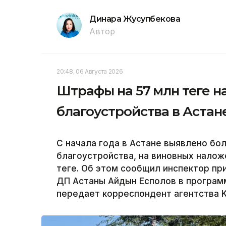
Динара Жусупбекова
Автор
20:48, 06 Августа 2026
Штрафы на 57 млн теңге 
благоустройства в Астан
С начала года в Астане выявлено бо
благоустройства, на виновных нало
теңге. Об этом сообщил инспектор п
ДП Астаны Айдын Есполов в программе
передает корреспондент агентства K