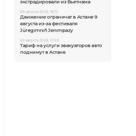
экстрадировали из Вьетнама
06 августа 2026, 18:12
Движение ограничат в Астане 9
августа из-за фестиваля
Jüregımnıñ Jenımpazy
06 августа 2026, 17:53
Тариф на услуги эвакуаторов авто
поднимут в Астане