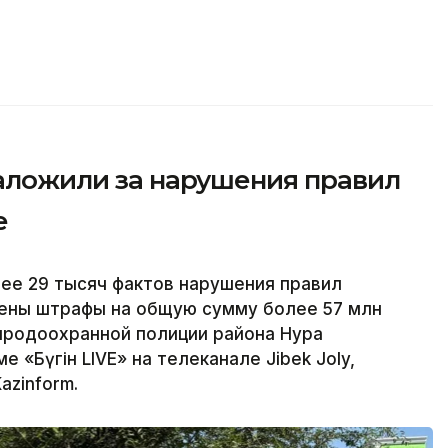
наложили за нарушения правил
е
лее 29 тысяч фактов нарушения правил
жены штрафы на общую сумму более 57 млн
риродоохранной полиции района Нура
 «Бүгін LIVE» на телеканале Jibek Joly,
azinform.