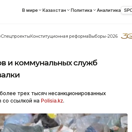
В мире
Казахстан
Политика
Аналитика
SP
е
Спецпроекты
Конституционная реформа
Выборы-2026
в и коммунальных служб
валки
 более трех тысяч несанкционированных
m со ссылкой на
Polisia.kz
.