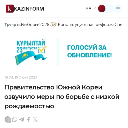
KAZINFORM
РУ
Выборы-2026
Конституционная реформа
Спецп
Тренды:
19:34, 19 Июня 2024
Правительство Южной Кореи
озвучило меры по борьбе с низкой
рождаемостью