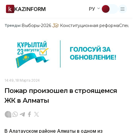
KAZINFORM
РУ
Выборы-2026
Конституционная реформа
Спецп
Тренды:
14:49, 18 Марта 2024
Пожар произошел в строящемся
ЖК в Алматы
В Алатауском районе Алматы в одном из