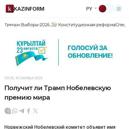
KAZINFORM
РУ
Выборы-2026
Конституционная реформа
Спецп
Тренды:
09:35, 10 Октября 2025
Получит ли Трамп Нобелевскую
премию мира
Норвежский Нобелевский комитет объявит имя