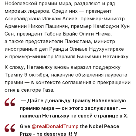
Нобелевской премии мира, разделяют и ряд
мировых лидеров. Среди них — президент
Азербайджана Ильхам Алиев, премьер-министр
Армении Никол Пашинян, премьер Камбоджи Хун
Сен, президент Габона Брайс Олиги Нгема,
а также представители Пакистана, министр
иностранных дел Руанды Оливье Ндухунгирехе
и премьер-министр Израиля Биньямин Нетаньяху.
К слову, Нетаньяху вновь выразил поддержку
Трампу 9 октября, накануне объявления лауреата
премии — в контексте соглашения о прекращении
огня в секторе Газа.
— Дайте Дональду Трампу Нобелевскую
премию мира — он этого заслуживает, —
написал Нетаньяху на своей странице в Х.
Give
@realDonaldTrump
the Nobel Peace
Prize - he deserves it! 🏅