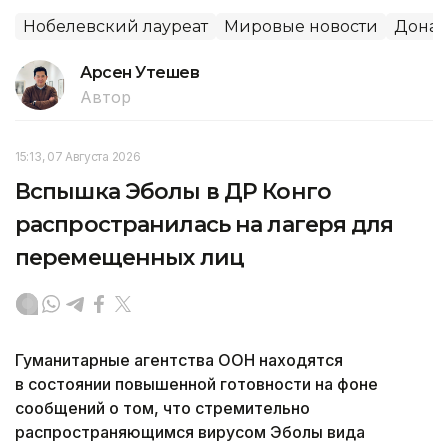
Нобелевский лауреат
Мировые новости
Донал
Арсен Утешев
Автор
15:13, 07 Августа 2026
Вспышка Эболы в ДР Конго
распространилась на лагеря для
перемещенных лиц
Гуманитарные агентства ООН находятся
в состоянии повышенной готовности на фоне
сообщений о том, что стремительно
распространяющимся вирусом Эболы вида