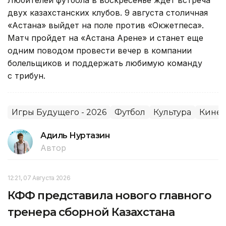
Любителей футбола в воскресенье ждет встреча
двух казахстанских клубов. 9 августа столичная
«Астана» выйдет на поле против «Окжетпеса».
Матч пройдет на «Астана Арене» и станет еще
одним поводом провести вечер в компании
болельщиков и поддержать любимую команду
с трибун.
Игры Будущего - 2026
Футбол
Культура
Кинем
Адиль Нуртазин
Автор
12:21, 07 Августа 2026
КФФ представила нового главного
тренера сборной Казахстана