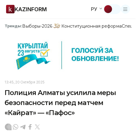
KAZINFORM
РУ
Выборы-2026
Конституционная реформа
Спецп
Тренды:
13:45, 20 Октября 2025
Полиция Алматы усилила меры
безопасности перед матчем
«Кайрат» — «Пафос»