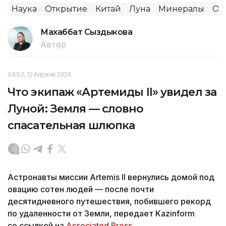
Наука
Открытие
Китай
Луна
Минералы
Ос
Махаббат Сыздыкова
Автор
04:53, 12 Апреля 2026
Что экипаж «Артемиды II» увидел за
Луной: Земля — словно
спасательная шлюпка
Астронавты миссии Artemis II вернулись домой под
овацию сотен людей — после почти
десятидневного путешествия, побившего рекорд
по удаленности от Земли, передает Kazinform
со ссылкой на
Associated Press.