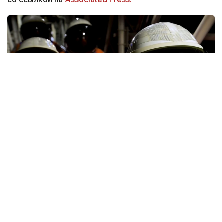
Снимок видео: Youtube / @NASA
Четверо членов экипажа прилетели на аэродром
Эллингтон рядом с Космическим центром имени
Джонсона и Центром управления полетами
из Сан-Диего, где накануне вечером