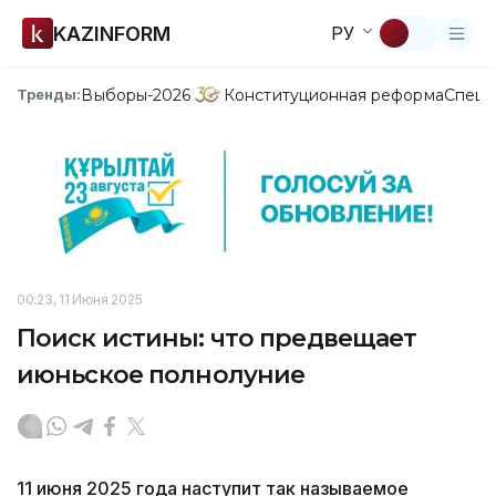
KAZINFORM
РУ
Выборы-2026
Конституционная реформа
Спецп
Тренды:
00:23, 11 Июня 2025
Поиск истины: что предвещает
июньское полнолуние
11 июня 2025 года наступит так называемое