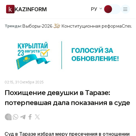
KAZINFORM
РУ
Выборы-2026
Конституционная реформа
Спецп
Тренды:
02:15, 31 Октября 2025
Похищение девушки в Таразе:
потерпевшая дала показания в суде
Суд в Таразе избрал меру пресечения в отношении