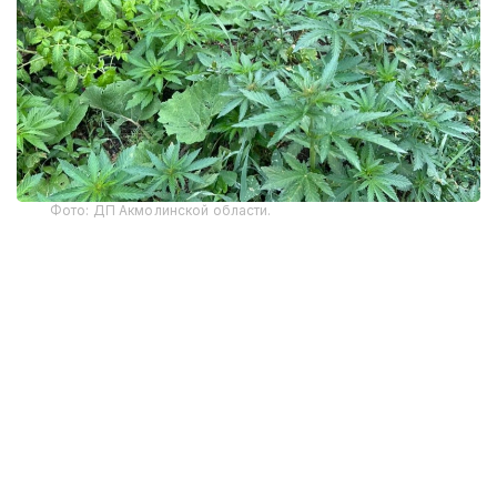
Фото: ДП Акмолинской области.
Всего площадь ее произрастания в районе
составляет около 19 тысяч гектаров.
К мероприятиям привлечены 28 добровольцев
из 14 сельских округов и необходимая
спецтехника.
На площади 580 гектаров скосили и сожгли 376
тонн дикорастущей конопли.