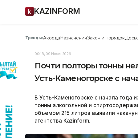
KAZINFORM
Акорда
Назначения
Закон и порядок
Дось
Тренды:
00:18, 09 Июля 2026
Почти полторы тонны нел
Усть-Каменогорске с нач
В Усть-Каменогорске с начала года и
тонны алкогольной и спиртосодержа
объемом 215 литров выявили наканун
агентства Kazinform.