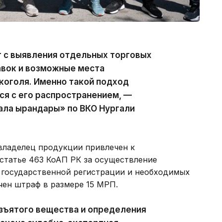
 с выявления отдельных торговых
авок и возможные места
коголя. Именно такой подход
я с его распространением, —
ла Қырандары» по ВКО Нургали
владелец продукции привлечен к
статье 463 КоАП РК за осуществление
 государственной регистрации и необходимых
чен штраф в размере 15 МРП.
зъятого вещества и определения