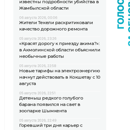
известны подробности убийства в
Жамбылской области
06 августа 2026, 00:06
Жители Текели раскритиковали
качество дорожного ремонта
05 августа 2026, 23:26
«Красят дорогу к приезду акима?»:
в Акмолинской области объяснили
необычные работы
05 августа 2026, 22:58
Новые тарифы на электроэнергию
начнут действовать в Кокшетау с 10
августа
05 августа 2026, 22:51
Детеныш редкого голубого
барана появился на свет в
зоопарке Шымкента
05 августа 2026, 22:49
Горевший три дня карьер с