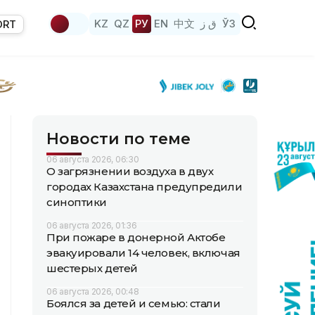
KZ
QZ
РУ
EN
中文
ق ز
ЎЗ
ORT
Новости по теме
06 августа 2026, 06:30
О загрязнении воздуха в двух
городах Казахстана предупредили
синоптики
06 августа 2026, 01:36
При пожаре в донерной Актобе
эвакуировали 14 человек, включая
шестерых детей
06 августа 2026, 00:48
Боялся за детей и семью: стали