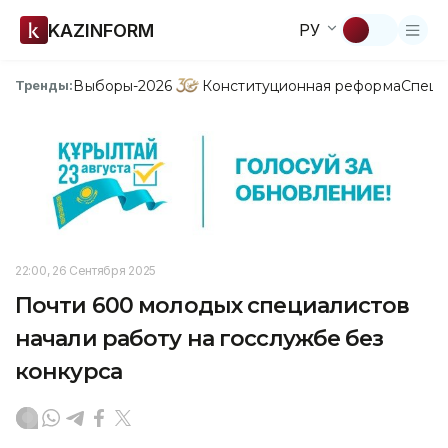
KAZINFORM
РУ
Выборы-2026
Конституционная реформа
Спецп
Тренды:
22:00, 26 Сентября 2025
Почти 600 молодых специалистов
начали работу на госслужбе без
конкурса