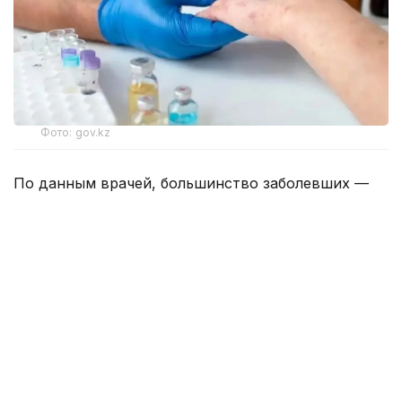
Фото: gov.kz
По данным врачей, большинство заболевших —
дети в возрасте до 14 лет. Одной из основных
причин роста заболеваемости специалисты
называют отказ жителей от вакцинации.
В регионе профилактические прививки
не получили более двух тысяч человек.
Медики призывают родителей своевременно
вакцинировать детей, поскольку именно
прививка остается самым эффективным способом
профилактики кори и других опасных