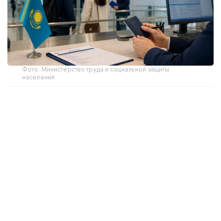
Фото: Министерство труда и социальной защиты
населения
Министерство труда и социальной защиты
населения Республики Казахстан продолжает
реализацию Концепции миграционной политики
Республики Казахстан до 2030 года,
направленной на совершенствование системы
управления миграционными процессами с учетом
потребностей рынка труда и социально-
экономического развития страны.
Концепция предусматривает комплексный