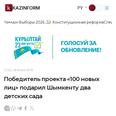
KAZINFORM
РУ
Выборы-2026
Конституционная реформа
Спецп
Тренды:
22:52, 18 Июня 2018
Победитель проекта «100 новых
лиц» подарил Шымкенту два
детских сада