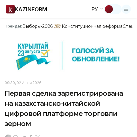
KAZINFORM
РУ
Выборы-2026
Конституционная реформа
Спецп
Тренды:
09:30, 02 Июня 2026
Первая сделка зарегистрирована
на казахстанско-китайской
цифровой платформе торговли
зерном