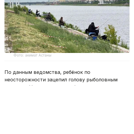
Фото: акимат Астаны
По данным ведомства, ребёнок по
неосторожности зацепил голову рыболовным
крючком. Находившиеся поблизости спасатели,
дежурившие на модульной капсуле, оперативно
оказали пострадавшему первую помощь до
прибытия бригады скорой медицинской помощи.