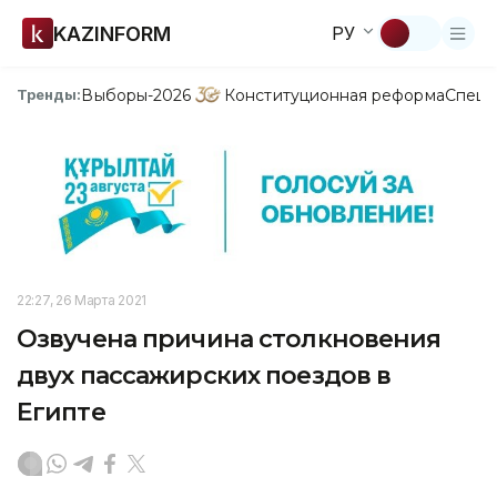
KAZINFORM
РУ
Выборы-2026
Конституционная реформа
Спецп
Тренды:
22:27, 26 Марта 2021
Озвучена причина столкновения
двух пассажирских поездов в
Египте