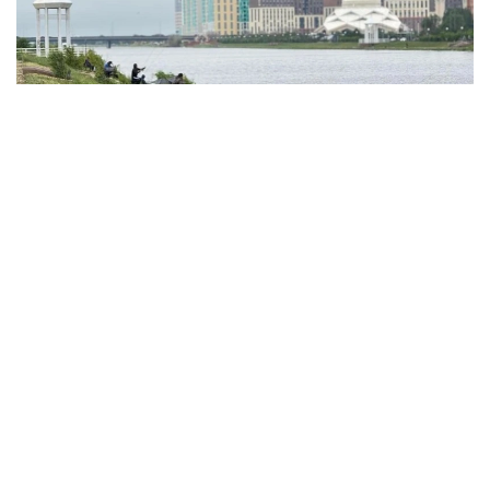
Фото: акимат Астаны
По данным ведомства, ребёнок по
неосторожности зацепил голову рыболовным
крючком. Находившиеся поблизости спасатели,
дежурившие на модульной капсуле, оперативно
оказали пострадавшему первую помощь до
прибытия бригады скорой медицинской помощи.