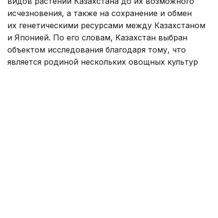
видов растений Казахстана до их возможного
исчезновения, а также на сохранение и обмен
их генетическими ресурсами между Казахстаном
и Японией. По его словам, Казахстан выбран
объектом исследования благодаря тому, что
является родиной нескольких овощных культур
и обладает высоким генетическим разнообразием.
— Мы также собирали генетические
ресурсы овощных культур в странах Юго-
Восточной Азии — Мьянме, Лаосе
и Вьетнаме, а также в странах
Центральной Азии — Узбекистане
и Кыргызстане. Знания и опыт, полученные
в ходе предыдущих проектов, помогают
нам эффективно проводить исследования
в Казахстане, — сказал Саки Йошида.
По словам ученых, проект не рассчитан
на быстрый экономический эффект. Однако