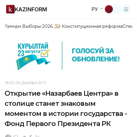
KAZINFORM
РУ
Выборы-2026
Конституционная реформа
Спецп
Тренды:
18:42, 06 Декабря 2013
Открытие «Назарбаев Центра» в
столице станет знаковым
моментом в истории государства -
Фонд Первого Президента РК