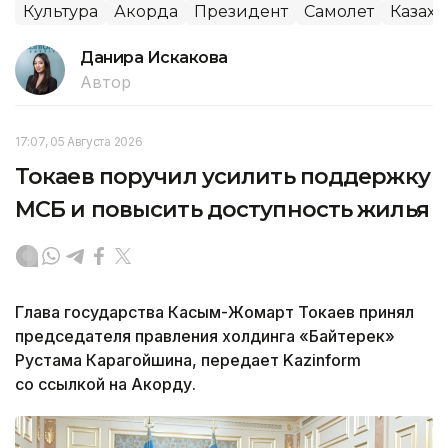
Культура
Акорда
Президент
Самолет
Казахс
Данира Искакова
Автор
17:07, 05 Августа 2026
Токаев поручил усилить поддержку
МСБ и повысить доступность жилья
Глава государства Касым-Жомарт Токаев принял
председателя правления холдинга «Байтерек»
Рустама Карагойшина, передает Kazinform
со ссылкой на Акорду.