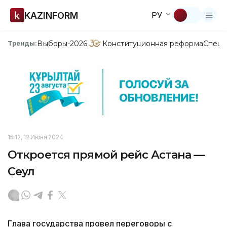
KAZINFORM
РУ
Выборы-2026
Конституционная реформа
Спецп
Тренды:
15:12, 12 Июня 2024
Откроется прямой рейс Астана —
Сеул
Глава государства провел переговоры с