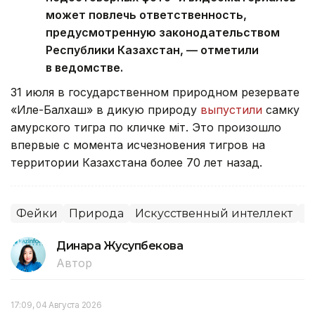
может повлечь ответственность,
предусмотренную законодательством
Республики Казахстан, — отметили
в ведомстве.
31 июля в государственном природном резервате
«Иле-Балхаш» в дикую природу
выпустили
самку
амурского тигра по кличке Үміт. Это произошло
впервые с момента исчезновения тигров на
территории Казахстана более 70 лет назад.
Фейки
Природа
Искусственный интеллект
М
Динара Жусупбекова
Автор
17:09, 04 Августа 2026