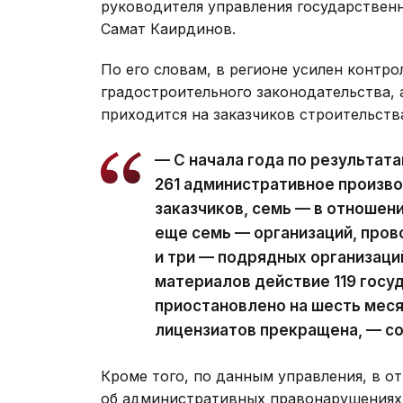
руководителя управления государствен
Самат Каирдинов.
По его словам, в регионе усилен контр
градостроительного законодательства, 
приходится на заказчиков строительств
— С начала года по результат
261 административное произво
заказчиков, семь — в отношен
еще семь — организаций, про
и три — подрядных организаци
материалов действие 119 госу
приостановлено на шесть меся
лицензиатов прекращена, — с
Кроме того, по данным управления, в 
об административных правонарушениях,