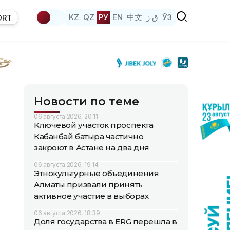
KZ
QZ
РУ
EN
中文
ق ز
ЎЗ
ORT
Новости по теме
06 августа 2026, 20:11
Ключевой участок проспекта
Кабанбай батыра частично
закроют в Астане на два дня
06 августа 2026, 19:14
Этнокультурные объединения
Алматы призвали принять
активное участие в выборах
06 августа 2026, 18:39
Доля государства в ERG перешла в