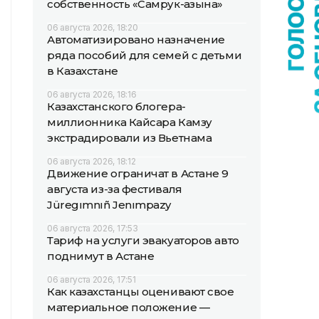
собственность «Самрук-Қазына»
06 августа 2026, 18:20
Автоматизировано назначение
ряда пособий для семей с детьми
в Казахстане
06 августа 2026, 18:16
Казахстанского блогера-
миллионника Кайсара Камзу
экстрадировали из Вьетнама
06 августа 2026, 18:12
Движение ограничат в Астане 9
августа из-за фестиваля
Jüregımnıñ Jenımpazy
06 августа 2026, 17:53
Тариф на услуги эвакуаторов авто
поднимут в Астане
06 августа 2026, 17:51
Как казахстанцы оценивают свое
материальное положение —