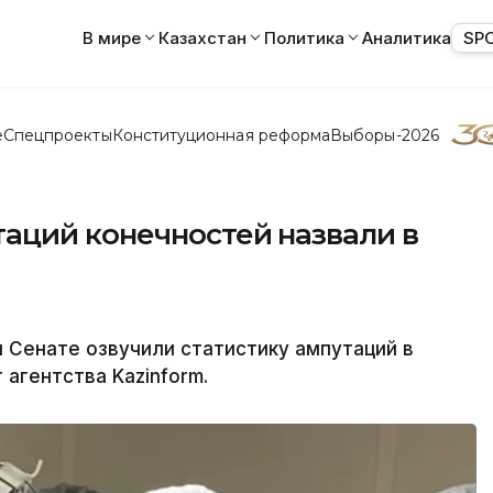
В мире
Казахстан
Политика
Аналитика
SP
е
Спецпроекты
Конституционная реформа
Выборы-2026
аций конечностей назвали в
и Сенате озвучили статистику ампутаций в
агентства Kazinform.