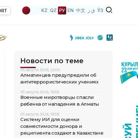
KZ
QZ
РУ
EN
中文
ق ز
ЎЗ
ORT
Новости по теме
05 августа 2026, 22:00
Алматинцев предупредили об
антитеррористических учениях
05 августа 2026, 19:56
Военные миротворцы спасли
ребенка от нападения в Алматы
05 августа 2026, 18:58
Систему ИИ для оценки
совместимости донора и
реципиента создают в Казахстане