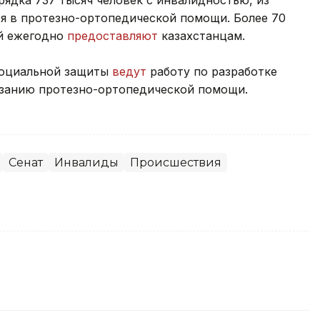
рядка 737 тысяч человек с инвалидностью, из
ся в протезно-ортопедической помощи. Более 70
ий ежегодно
предоставляют
казахстанцам.
 социальной защиты
ведут
работу по разработке
азанию протезно-ортопедической помощи.
Сенат
Инвалиды
Происшествия