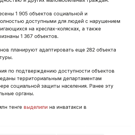
идностью и других маломобильных граждан.
сены 1 905 объектов социальной и
полностью доступными для людей с нарушением
игающихся на креслах-колясках, а также
изнаны 1 367 объектов.
онов планируют адаптировать еще 282 объекта
ктуры.
очия по подтверждению доступности объектов
ереданы территориальным департаментам
фере социальной защиты населения. Ранее эту
льные органы.
 млн тенге
выделили
на инватакси в