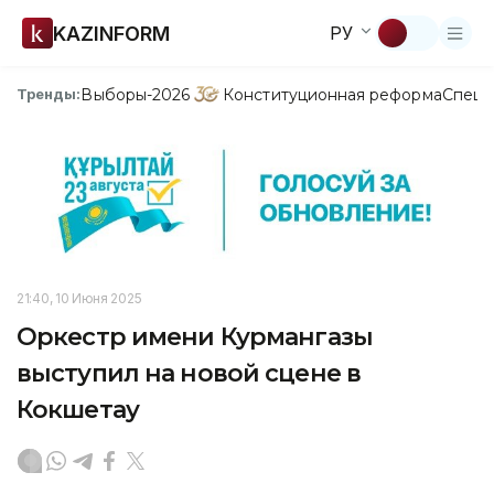
KAZINFORM
РУ
Выборы-2026
Конституционная реформа
Спецп
Тренды:
21:40, 10 Июня 2025
Оркестр имени Курмангазы
выступил на новой сцене в
Кокшетау