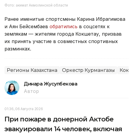
Фото: акимат Акмолинской области
Ранее именитые спортсмены Карина Ибрагимова
и Аян Бейсембаев
обратились
в соцсетях к
землякам — жителям города Кокшетау, призвав
их принять участие в совместных спортивных
разминках.
Регионы Казахстана
Оркестр Курмангазы
Кокш
Динара Жусупбекова
Автор
01:36, 06 Августа 2026
При пожаре в донерной Актобе
эвакуировали 14 человек, включая