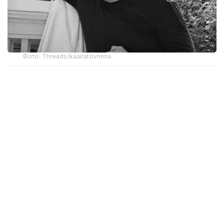
Фото: Threads/kaairatovnnna
Ахмет Дукенбай, по предварительным данным,
был застрелен примерно в три часа ночи 1 августа
на улице Пушкина в селе Луговое. По словам
сестры погибшего, стрельба началась около
половины третьего ночи. Один за другим
прозвучали четыре или пять выстрелов.
Примерно через час к дому приехали
полицейские и сообщили, что Ахмет в тяжелом
состоянии доставлен в больницу. Однако родные
полагают, что 25-летний мужчина погиб еще
на месте.