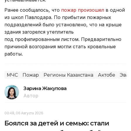
Ранее сообщалось, что
пожар произошел
в одной
из школ Павлодара. По прибытии пожарных
подразделений было установлено, что на крыше
здания загорелся утеплитель
под профилированным листом. Предварительно
причиной возгорания могли стать кровельные
работы.
МЧС
Пожар
Регионы Казахстана
Актобе
Эва
Зарина Жакупова
Автор
00:48, 06 Августа 2026
Боялся за детей и семью: стали