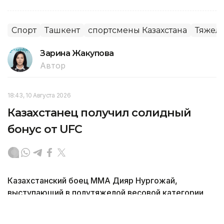
Спорт
Ташкент
спортсмены Казахстана
Тяжела
Зарина Жакупова
Автор
18:43, 10 Августа 2026
Казахстанец получил солидный
бонус от UFC
Казахстанский боец ММА Дияр Нургожай,
выступающий в полутяжелой весовой категории
UFC, удостоился бонуса от организации после
выступления в минувшие выходные, передает