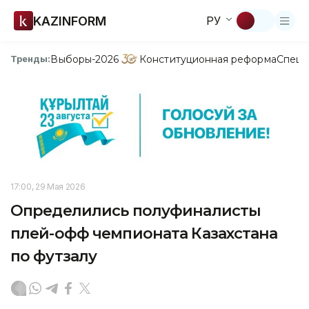
KAZINFORM
РУ
Выборы-2026
Конституционная реформа
Спецп
Тренды:
17:00, 29 Мая 2026
Определились полуфиналисты
плей-офф чемпионата Казахстана
по футзалу