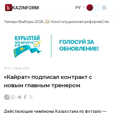
KAZINFORM
РУ
Выборы-2026
Конституционная реформа
Спецп
Тренды:
18:41, 21 Мая 2026
«Кайрат» подписал контракт с
новым главным тренером
Действующие чемпионы Казахстана по футзалу —