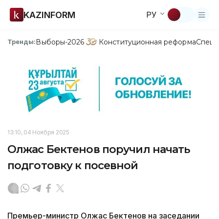
KAZINFORM
РУ
Выборы-2026
Конституционная реформа
Спецп
Тренды:
13:10, 04 Ноября 2025
Олжас Бектенов поручил начать
подготовку к посевной
Премьер-министр Олжас Бектенов на заседании