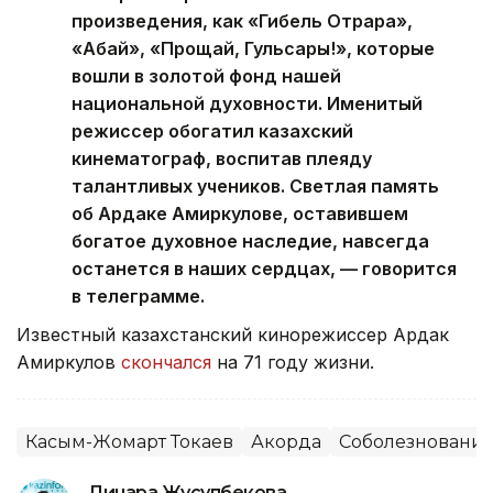
произведения, как «Гибель Отрара»,
«Абай», «Прощай, Гульсары!», которые
вошли в золотой фонд нашей
национальной духовности. Именитый
режиссер обогатил казахский
кинематограф, воспитав плеяду
талантливых учеников. Светлая память
об Ардаке Амиркулове, оставившем
богатое духовное наследие, навсегда
останется в наших сердцах, — говорится
в телеграмме.
Известный казахстанский кинорежиссер Ардак
Амиркулов
скончался
на 71 году жизни.
Касым-Жомарт Токаев
Акорда
Соболезновани
Динара Жусупбекова