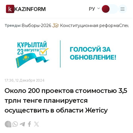
KAZINFORM
РУ
Выборы-2026
Конституционная реформа
Спецп
Тренды:
17:36, 12 Декабря 2024
Около 200 проектов стоимостью 3,5
трлн тенге планируется
осуществить в области Жетісу