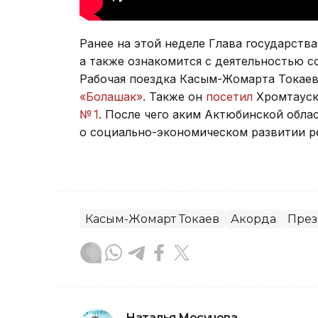
Ранее на этой неделе Глава государств
а также ознакомится с деятельностью с
Рабочая поездка Касым-Жомарта Токаев
«Болашак»
. Также он
посетил
Хромтауск
№ 1
. После чего аким Актюбинской обл
о социально-экономическом развитии р
Касым-Жомарт Токаев
Акорда
През
Наталья Мосунова