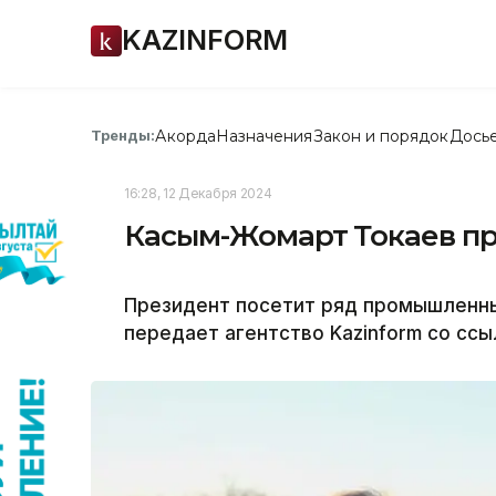
KAZINFORM
Акорда
Назначения
Закон и порядок
Дось
Тренды:
16:28, 12 Декабря 2024
Касым-Жомарт Токаев пр
Президент посетит ряд промышленны
передает агентство Kazinform со ссы