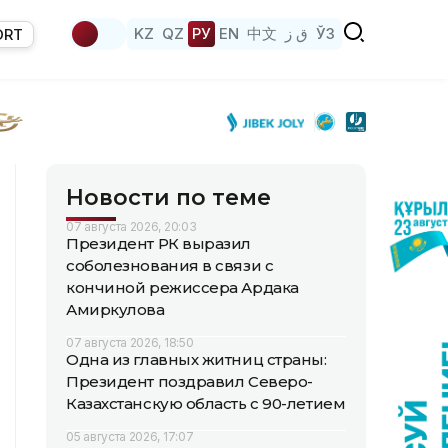
KZ
QZ
РУ
EN
中文
ق ز
ЎЗ
ORT
Новости по теме
07 августа 2026, 20:03
Президент РК выразил
соболезнования в связи с
кончиной режиссера Ардака
Амиркулова
07 августа 2026, 18:50
Одна из главных житниц страны:
Президент поздравил Северо-
Казахстанскую область с 90-летием
05 августа 2026, 17:07