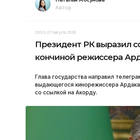
Автор
20:03, 07 Августа 2026
Президент РК выразил со
кончиной режиссера Ар
Глава государства направил телегр
выдающегося кинорежиссера Ардака 
со ссылкой на Акорду.