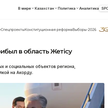
В мире
Казахстан
Политика
Аналитика
SP
е
Спецпроекты
Конституционная реформа
Выборы-2026
ибыл в область Жетісу
х и социальных объектов региона,
лкой на Акорду.