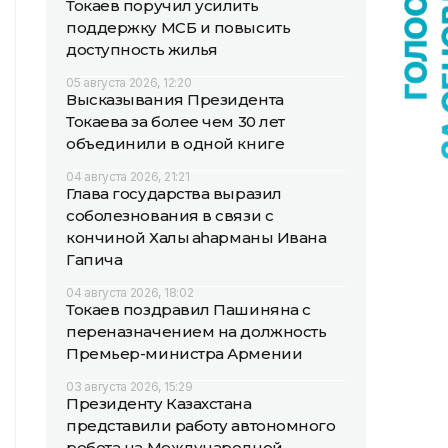
Токаев поручил усилить
поддержку МСБ и повысить
доступность жилья
05 августа 2026, 12:20
Высказывания Президента
Токаева за более чем 30 лет
объединили в одной книге
04 августа 2026, 21:21
Глава государства выразил
соболезнования в связи с
кончиной Халық қаһарманы Ивана
Гапича
04 августа 2026, 18:02
Токаев поздравил Пашиняна с
переназначением на должность
Премьер-министра Армении
03 августа 2026, 15:29
Президенту Казахстана
представили работу автономного
робота на Международной