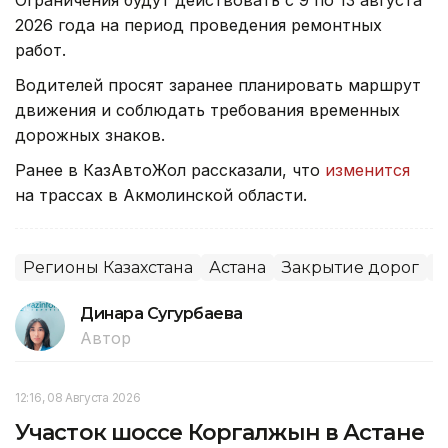
Ограничения будут действовать с 9 по 13 августа
2026 года на период проведения ремонтных
работ.
Водителей просят заранее планировать маршрут
движения и соблюдать требования временных
дорожных знаков.
Ранее в КазАвтоЖол рассказали, что
изменится
на трассах в Акмолинской области.
Регионы Казахстана
Астана
Закрытие дорог
Р
Динара Сугурбаева
Автор
12:16, 08 Августа 2026
Участок шоссе Коргалжын в Астане