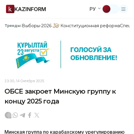
KAZINFORM
РУ
Выборы-2026
Конституционная реформа
Спецп
Тренды:
23:30, 14 Октября 2025
ОБСЕ закроет Минскую группу к
концу 2025 года
Минская группа по карабахскому урегулированию