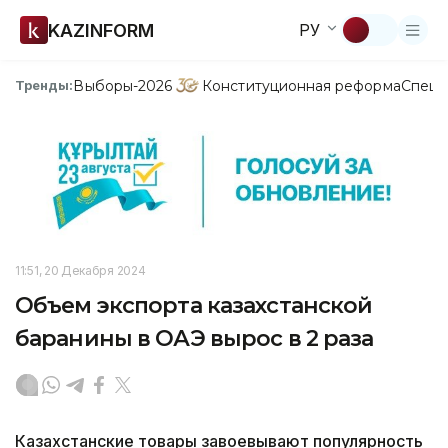
KAZINFORM
РУ
Выборы-2026
Конституционная реформа
Спецп
Тренды:
11:51, 20 Декабря 2024
Объем экспорта казахстанской
баранины в ОАЭ вырос в 2 раза
Казахстанские товары завоевывают популярность