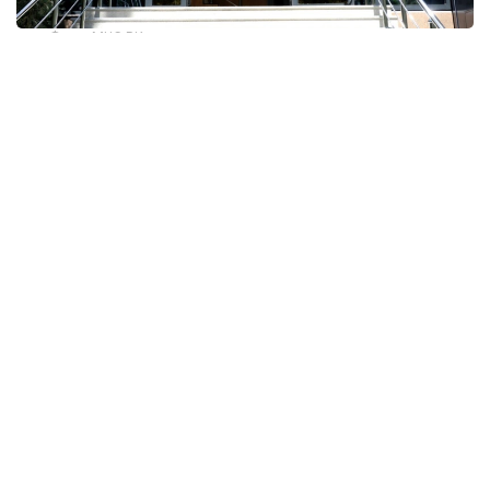
Фото: МЧС РК
Открытие здания стало очередным этапом
развития казахстанско-китайского
сотрудничества в сфере сейсмической
безопасности. Казахстанская сторона создала
необходимую инфраструктуру для работы
будущего совместного центра.