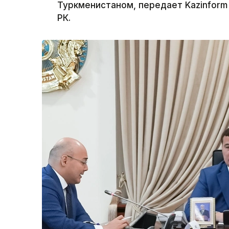
Туркменистаном, передает Kazinform
РК.