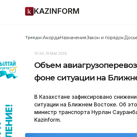
KAZINFORM
Акорда
Назначения
Закон и порядок
Дось
Тренды:
10:34, 19 Мая 2026
Объем авиагрузоперевозо
фоне ситуации на Ближн
В Казахстане зафиксировано снижени
ситуации на Ближнем Востоке. Об эт
министр транспорта Нурлан Сауранб
Kazinform.