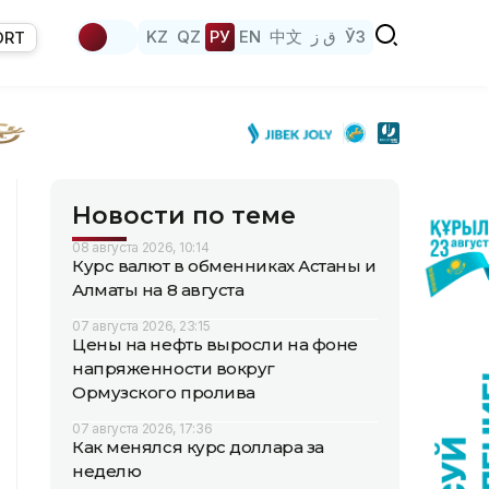
KZ
QZ
РУ
EN
中文
ق ز
ЎЗ
ORT
Новости по теме
08 августа 2026, 10:14
Курс валют в обменниках Астаны и
Алматы на 8 августа
07 августа 2026, 23:15
Цены на нефть выросли на фоне
напряженности вокруг
Ормузского пролива
07 августа 2026, 17:36
Как менялся курс доллара за
неделю