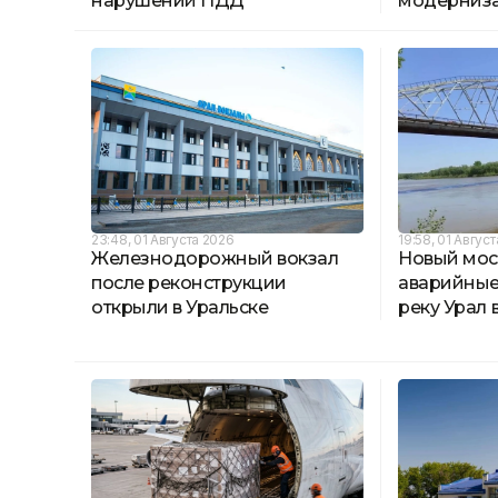
нарушений ПДД
модерниз
23:48, 01 Августа 2026
19:58, 01 Авгус
Железнодорожный вокзал
Новый мос
после реконструкции
аварийные
открыли в Уральске
реку Урал 