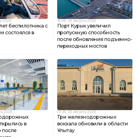
та 2026
15:09, 05 Августа 2026
лет беспилотника с
Порт Курык увеличил
м состоялся в
пропускную способность
после обновления подъемно-
переходных мостов
та 2026
01:35, 02 Августа 2026
нодорожных
Три железнодорожных
ткрылись в
вокзала обновили в области
 после
Ұлытау