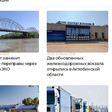
ации
та 2026
22:20, 31 Июля 2026
т заменит
Два обновленных
 переправы через
железнодорожных вокзала
в ЗКО
открылись в Актюбинской
области