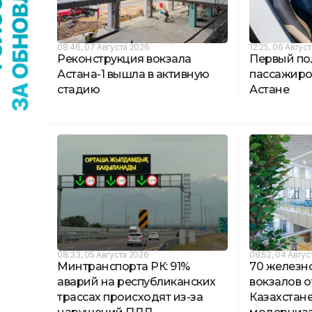
08:46, 07 Августа 2026
12:25, 06 Авгус
Реконструкция вокзала
Первый по
Астана-1 вышла в активную
пассажиро
стадию
Астане
08:33, 05 Августа 2026
08:52, 04 Авгус
Минтранспорта РК: 91%
70 желез
аварий на республиканских
вокзалов о
трассах происходят из-за
Казахстане