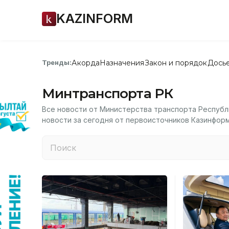
KAZINFORM
Акорда
Назначения
Закон и порядок
Дось
Тренды:
Минтранспорта РК
Все новости от Министерства транспорта Республи
новости за сегодня от первоисточников Казинфор