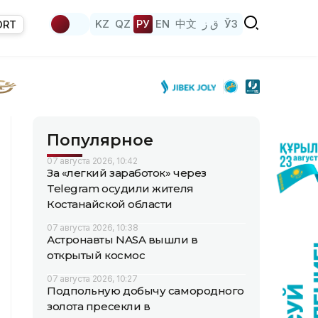
KZ
QZ
РУ
EN
中文
ق ز
ЎЗ
ORT
Популярное
07 августа 2026, 10:42
За «легкий заработок» через
Telegram осудили жителя
Костанайской области
07 августа 2026, 10:38
Астронавты NASA вышли в
открытый космос
07 августа 2026, 10:27
Подпольную добычу самородного
золота пресекли в