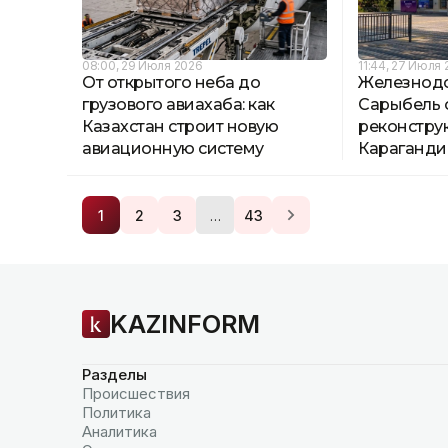
08:00, 29 Июля 2026
11:44, 27 Июля
От открытого неба до
Железнод
грузового авиахаба: как
Сарыбель 
Казахстан строит новую
реконстру
авиационную систему
Караганди
…
1
2
3
43
KAZINFORM
Разделы
Происшествия
Политика
Аналитика