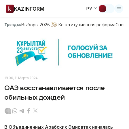
KAZINFORM
РУ
Выборы-2026
Конституционная реформа
Спецп
Тренды:
18:00, 11 Марта 2024
ОАЭ восстанавливается после
обильных дождей
В Объединенных Арабских Эмиратах началась