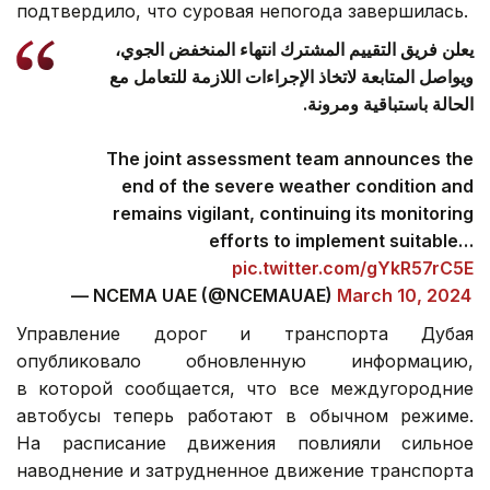
подтвердило, что суровая непогода завершилась.
يعلن فريق التقييم المشترك انتهاء المنخفض الجوي،
ويواصل المتابعة لاتخاذ الإجراءات اللازمة للتعامل مع
الحالة باستباقية ومرونة.
The joint assessment team announces the
end of the severe weather condition and
remains vigilant, continuing its monitoring
efforts to implement suitable…
pic.twitter.com/gYkR57rC5E
— NCEMA UAE (@NCEMAUAE)
March 10, 2024
Управление дорог и транспорта Дубая
опубликовало обновленную информацию,
в которой сообщается, что все междугородние
автобусы теперь работают в обычном режиме.
На расписание движения повлияли сильное
наводнение и затрудненное движение транспорта