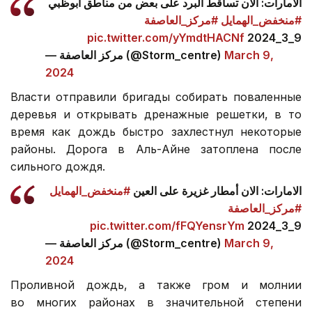
الامارات: الان تساقط البرد على بعض من مناطق أبوظبي
#منخفض_الهمايل
#مركز_العاصفة
pic.twitter.com/yYmdtHACNf
9_3_2024
— مركز العاصفة (@Storm_centre)
March 9,
2024
Власти отправили бригады собирать поваленные
деревья и открывать дренажные решетки, в то
время как дождь быстро захлестнул некоторые
районы. Дорога в Аль-Айне затоплена после
сильного дождя.
الامارات: الان أمطار غزيرة على العين
#منخفض_الهمايل
#مركز_العاصفة
pic.twitter.com/fFQYensrYm
9_3_2024
— مركز العاصفة (@Storm_centre)
March 9,
2024
Проливной дождь, а также гром и молнии
во многих районах в значительной степени