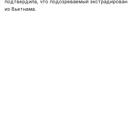
подтвердила, что подозреваемый экстрадирован
из Вьетнама.
По данным надзорного органа, сотрудники
Генеральной прокуратуры и Агентства
по финансовому мониторингу при содействии
Посольства Казахстана во Вьетнаме
экстрадировали гражданина Казахстана,
подозреваемого в пособничестве в организации
незаконного игорного бизнеса.