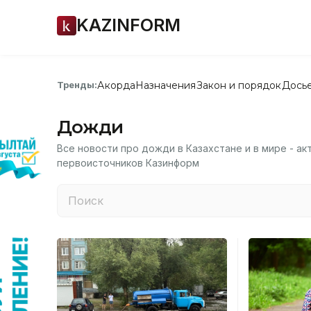
KAZINFORM
Акорда
Назначения
Закон и порядок
Дось
Тренды:
Дожди
Все новости про дожди в Казахстане и в мире - ак
первоисточников Казинформ