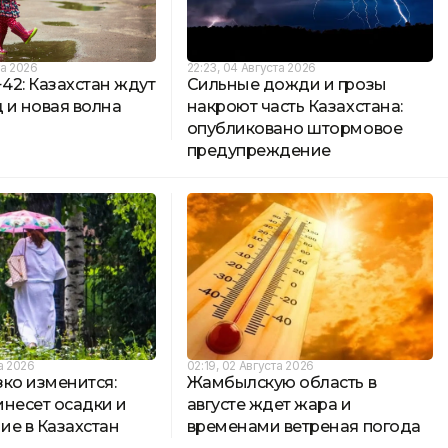
та 2026
22:23, 04 Августа 2026
+42: Казахстан ждут
Сильные дожди и грозы
д и новая волна
накроют часть Казахстана:
опубликовано штормовое
предупреждение
та 2026
02:19, 02 Августа 2026
ко изменится:
Жамбылскую область в
инесет осадки и
августе ждет жара и
ие в Казахстан
временами ветреная погода