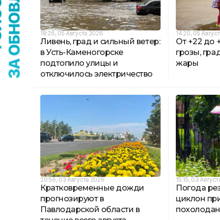
18:26, 05 Августа 2026
14:20, 05 Авгус
Ливень, град и сильный ветер:
От +22 до 
в Усть-Каменогорске
грозы, гра
подтопило улицы и
жары
отключилось электричество
20:56, 03 Августа 2026
15:15, 03 Авгус
Кратковременные дожди
Погода рез
прогнозируют в
циклон пр
Павлодарской области в
похолодан