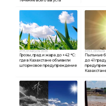
течение всего августа
21:11, 01 Августа 2026
22:53, 28 Июля
Грозы, град и жара до +42 °C:
Пыльные б
где в Казахстане объявили
до 41 град
штормовое предупреждение
предупреж
Казахстан