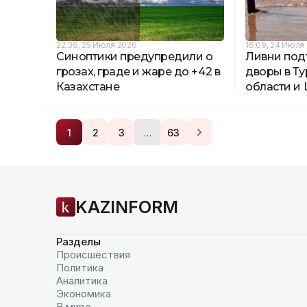
22:36, 25 Июля 2026
16:09, 24 Июля
Синоптики предупредили о
Ливни под
грозах, граде и жаре до +42 в
дворы в Т
Казахстане
области и
…
1
2
3
63
KAZINFORM
Разделы
Происшествия
Политика
Аналитика
Экономика
В мире