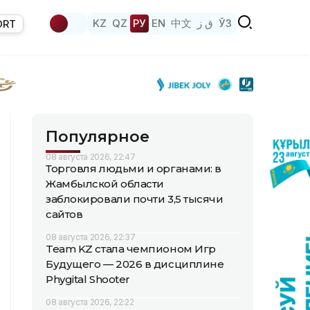
KZ
QZ
РУ
EN
中文
ق ز
ЎЗ
ORT
Популярное
08 августа 2026, 22:47
Торговля людьми и органами: в
Жамбылской области
заблокировали почти 3,5 тысячи
сайтов
08 августа 2026, 22:37
Team KZ стала чемпионом Игр
Будущего — 2026 в дисциплине
Phygital Shooter
08 августа 2026, 22:22