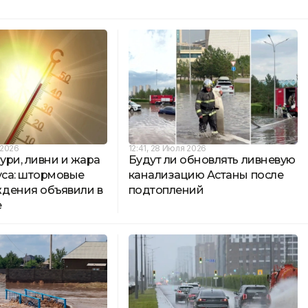
 2026
12:41, 28 Июля 2026
ури, ливни и жара
Будут ли обновлять ливневую
уса: штормовые
канализацию Астаны после
дения объявили в
подтоплений
е