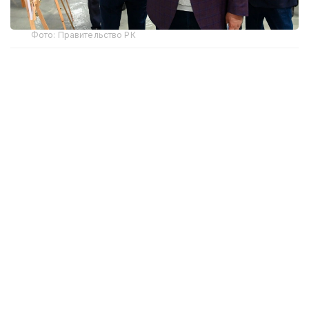
Фото: Правительство РК
За последние годы в регионе построены
учреждения образования, здравоохранения,
культуры и спорта, которые уже служат на благо
жителей.
На заседании Национального курултая,
состоявшемся в начале года, Глава государства
отметил:
— По моему поручению в Кызылорде
начато строительство многопрофильной
больницы на 300 коек. В скором времени
будут возведены поликлиника на 500 мест
и перинатальный центр на 200 мест. Эти
масштабные проекты находятся под