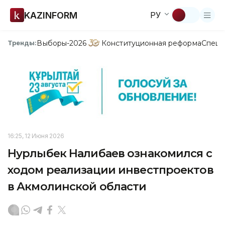
KAZINFORM
РУ
Выборы-2026
Конституционная реформа
Спецп
Тренды:
16:25, 12 Июня 2026
Нурлыбек Налибаев ознакомился с
ходом реализации инвестпроектов
в Акмолинской области