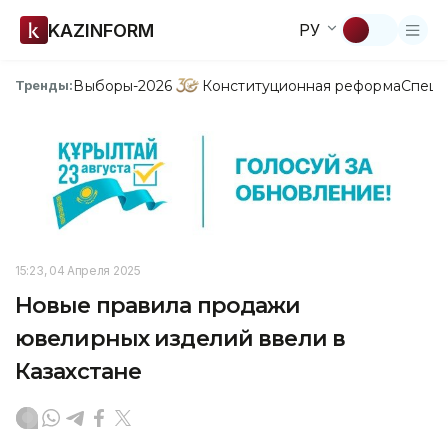
KAZINFORM
РУ
Выборы-2026
Конституционная реформа
Спецп
Тренды:
15:23, 04 Апреля 2025
Новые правила продажи
ювелирных изделий ввели в
Казахстане